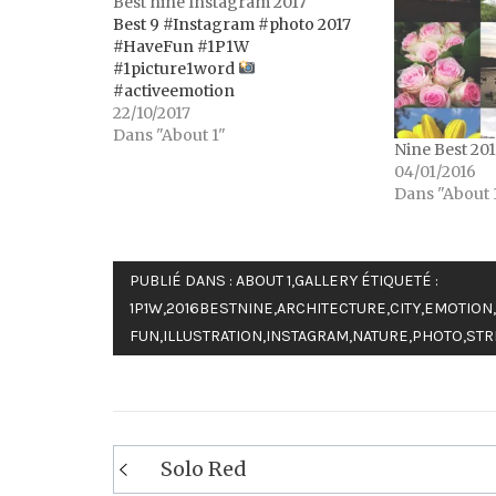
Best nine Instagram 2017
Best 9 #Instagram #photo 2017
#HaveFun #1P1W
#1picture1word
#activeemotion
22/10/2017
Dans "About 1"
Nine Best 20
04/01/2016
Dans "About 
PUBLIÉ DANS :
ABOUT 1
,
GALLERY
ÉTIQUETÉ :
1P1W
,
2016BESTNINE
,
ARCHITECTURE
,
CITY
,
EMOTION
,
FUN
,
ILLUSTRATION
,
INSTAGRAM
,
NATURE
,
PHOTO
,
STR
Navigation
Solo Red