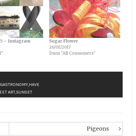
15 – Instagram
Sugar Flower
26/01/2017
1"
Dans "All Consumers"
GASTRONOMY
,
HAVE
EET ART
,
SUNSET
Pigeons