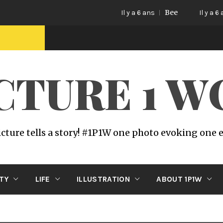
Bee
Cat
Il y a 6 ans
Il y a 6 ans
ICTURE 1 
icture tells a story! #1P1W one photo evoking one
ITY
LIFE
ILLUSTRATION
ABOUT 1P1W