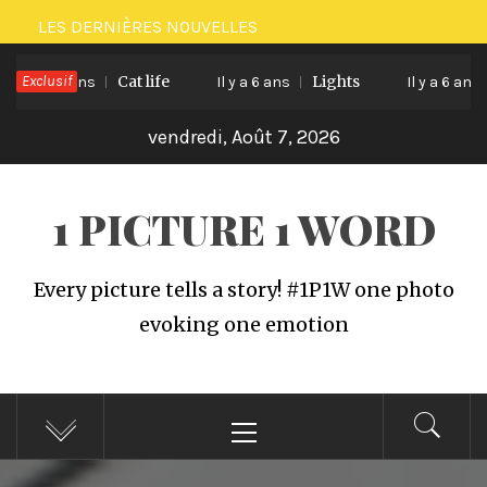
Passer
LES DERNIÈRES NOUVELLES
au
Exclusif
Cat life
Lights
V
Il y a 6 ans
contenu
Il y a 6 ans
Il y a 6 ans
vendredi, Août 7, 2026
1 PICTURE 1 WORD
Every picture tells a story! #1P1W one photo
evoking one emotion
Menu
principal