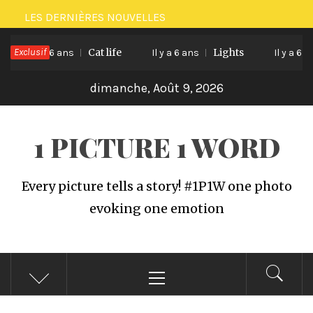
Passer
LES DERNIÈRES NOUVELLES
au
Exclusif
Cat life
Lights
contenu
Il y a 6 ans
Il y a 6 ans
Il y a 6 ans
dimanche, Août 9, 2026
1 PICTURE 1 WORD
Every picture tells a story! #1P1W one photo
evoking one emotion
Menu
principal