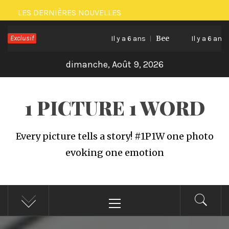
Passer
LES DERNIÈRES NOUVELLES
au
Exclusif
Bee
contenu
Il y a 6 ans
Il y a 6 ans
dimanche, Août 9, 2026
1 PICTURE 1 WORD
Every picture tells a story! #1P1W one photo
evoking one emotion
Menu
principal