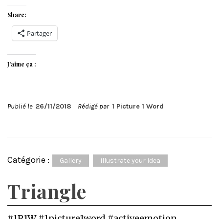
Share:
Partager
J’aime ça :
Publié le
26/11/2018
Rédigé par
1 Picture 1 Word
Catégorie :
Gallery
Illustrate your Idea
Triangle
#1P1W #1picture1word #activeemotion