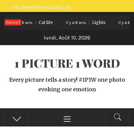
Passer
LES DERNIÈRES NOUVELLES
au
Exclusif
Cat life
Lights
contenu
Il y a 6 ans
Il y a 6 ans
Il y a 6 ans
lundi, Août 10, 2026
1 PICTURE 1 WORD
Every picture tells a story! #1P1W one photo
evoking one emotion
Menu
principal