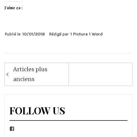
J’aime ça :
Publié le
10/01/2018
Rédigé par
1 Picture 1 Word
Navigation
Articles plus
des
anciens
articles
FOLLOW US
Facebook