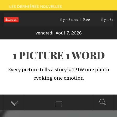
Passer
LES DERNIÈRES NOUVELLES
au
Exclusif
Bee
contenu
Il y a 6 ans
Il y a 6 ans
vendredi, Août 7, 2026
1 PICTURE 1 WORD
Every picture tells a story! #1P1W one photo
evoking one emotion
Menu
principal