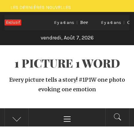
Passer
LES DERNIÈRES NOUVELLES
au
Exclusif
Bee
Cat lif
contenu
Il y a 6 ans
Il y a 6 ans
vendredi, Août 7, 2026
1 PICTURE 1 WORD
Every picture tells a story! #1P1W one photo
evoking one emotion
Menu
principal