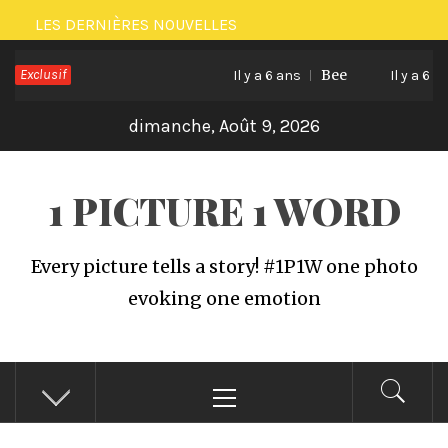
Passer
LES DERNIÈRES NOUVELLES
au
Exclusif
Bee
contenu
Il y a 6 ans
Il y a 6 ans
dimanche, Août 9, 2026
1 PICTURE 1 WORD
Every picture tells a story! #1P1W one photo
evoking one emotion
Menu
principal