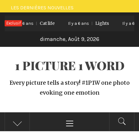
Passer
LES DERNIÈRES NOUVELLES
au
Exclusif
Cat life
Lights
contenu
Il y a 6 ans
Il y a 6 ans
Il y a 6 ans
dimanche, Août 9, 2026
1 PICTURE 1 WORD
Every picture tells a story! #1P1W one photo
evoking one emotion
Menu
principal