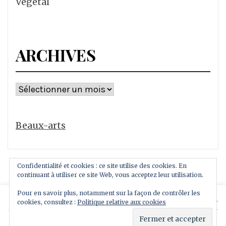
Vegetal
ARCHIVES
Archives
Beaux-arts
Confidentialité et cookies : ce site utilise des cookies. En
continuant à utiliser ce site Web, vous acceptez leur utilisation.
Pour en savoir plus, notamment sur la façon de contrôler les
This website uses cookies to improve your experience.
cookies, consultez :
Politique relative aux cookies
Copyright All rights reserved
We'll assume you're ok with this, but you can opt-out if