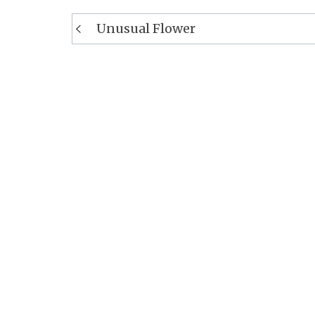
Navigation
Unusual Flower
de
l’article