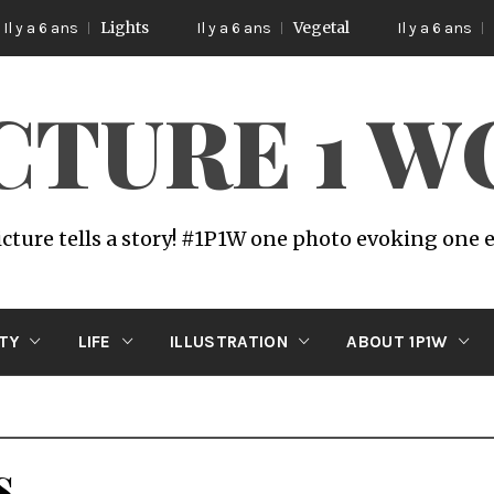
Lights
Vegetal
Poetic
ns
Il y a 6 ans
Il y a 6 ans
ICTURE 1 
icture tells a story! #1P1W one photo evoking one
ITY
LIFE
ILLUSTRATION
ABOUT 1P1W
s