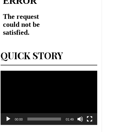
QUICK STORY
Lecteur
vidéo
00:00
01:49