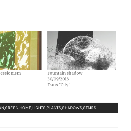
essionism
Fountain shadow
30/09/2016
Dans "City"
ON
,
GREEN
,
HOME
,
LIGHTS
,
PLANTS
,
SHADOWS
,
STAIRS