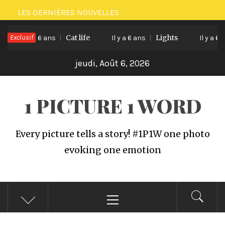
Passer
LES DERNIÈRES NOUVELLES
au
Exclusif
Cat life
Lights
contenu
Il y a 6 ans
Il y a 6 ans
Il y a 6 ans
jeudi, Août 6, 2026
1 PICTURE 1 WORD
Every picture tells a story! #1P1W one photo
evoking one emotion
Menu
principal