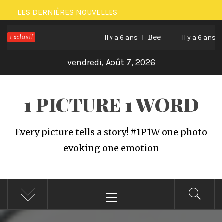
Passer
LES DERNIÈRES NOUVELLES
au
Exclusif
Bee
Ca
contenu
Il y a 6 ans
Il y a 6 ans
vendredi, Août 7, 2026
1 PICTURE 1 WORD
Every picture tells a story! #1P1W one photo
evoking one emotion
Menu
principal