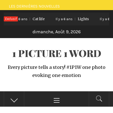
Passer
LES DERNIÈRES NOUVELLES
au
Exclusif
Cat life
Lights
contenu
Il y a 6 ans
Il y a 6 ans
Il y a 6 ans
dimanche, Août 9, 2026
1 PICTURE 1 WORD
Every picture tells a story! #1P1W one photo
evoking one emotion
Menu
principal