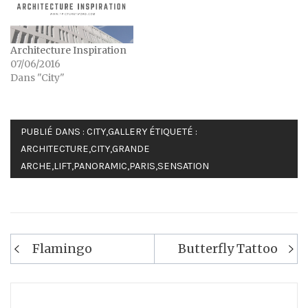
Architecture Inspiration
07/06/2016
Dans "City"
PUBLIÉ DANS :
CITY
,
GALLERY
ÉTIQUETÉ :
ARCHITECTURE
,
CITY
,
GRANDE
ARCHE
,
LIFT
,
PANORAMIC
,
PARIS
,
SENSATION
Navigation
Flamingo
Butterfly Tattoo
de
l’article