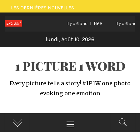
Passer
LES DERNIÈRES NOUVELLES
au
Exclusif
Bee
C
contenu
Il y a 6 ans
Il y a 6 ans
lundi, Août 10, 2026
1 PICTURE 1 WORD
Every picture tells a story! #1P1W one photo
evoking one emotion
Menu
principal