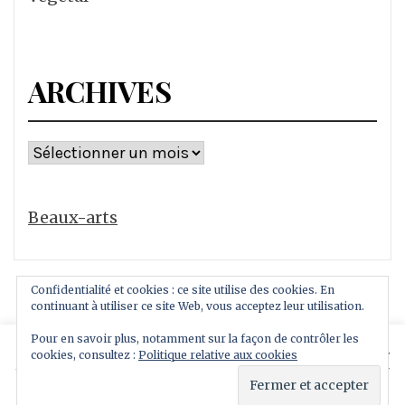
ARCHIVES
Archives
Beaux-arts
Confidentialité et cookies : ce site utilise des cookies. En
continuant à utiliser ce site Web, vous acceptez leur utilisation.
Pour en savoir plus, notamment sur la façon de contrôler les
This website uses cookies to improve your experience.
cookies, consultez :
Politique relative aux cookies
Copyright All rights reserved
We'll assume you're ok with this, but you can opt-out if
Thème : Royal Magazine par
ThemeinWP
you wish.
Read More