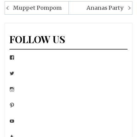
Navigation
Muppet Pompom
Ananas Party
de
l’article
FOLLOW US
Facebook
Twitter
Instagram
Pinterest
YouTube
Tumblr