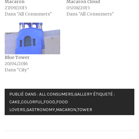
Macaron
Macaron Cloud
27/09/2015
05/08/2015
Dans "All Consumers"
Dans "All Consumers"
Blue Tower
20/04/2016
Dans "City"
PUBLIÉ DANS :
ALL CONSUMERS
,
GALLERY
ÉTIQUETÉ :
CAKE
,
COLORFUL
,
FOOD
,
FOOD
LOVERS
,
GASTRONOMY
,
MACARON
,
TOWER