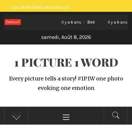
Passer
LES DERNIÈRES NOUVELLES
au
Exclusif
Bee
C
contenu
Il y a 6 ans
Il y a 6 ans
samedi, Août 8, 2026
1 PICTURE 1 WORD
Every picture tells a story! #1P1W one photo
evoking one emotion
Menu
principal