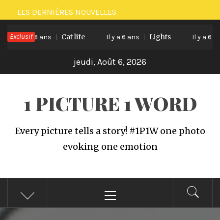
Passer
LES DERNIÈRES NOUVELLES
au
Exclusif
Cat life
Lights
contenu
Il y a 6 ans
Il y a 6 ans
Il y a 6 ans
jeudi, Août 6, 2026
1 PICTURE 1 WORD
Every picture tells a story! #1P1W one photo
evoking one emotion
Menu
principal