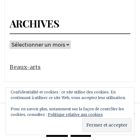
ARCHIVES
Archives
Beaux-arts
Confidentialité et cookies : ce site utilise des cookies. En
continuant à utiliser ce site Web, vous acceptez leur utilisation.
Pour en savoir plus, notamment sur la façon de contrôler les
This website uses cookies to improve your experience.
cookies, consultez :
Politique relative aux cookies
Copyright All rights reserved
We'll assume you're ok with this, but you can opt-out if
Thème : Royal Magazine par
ThemeinWP
you wish.
Read More
Accept
Reject