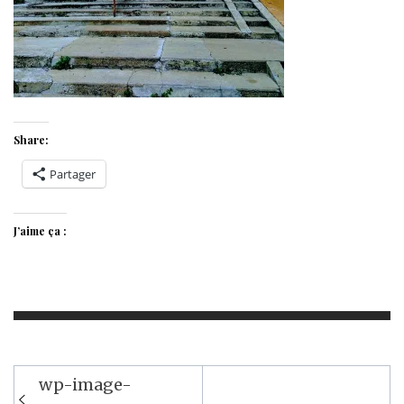
Share:
Partager
J’aime ça :
Navigation
wp-image-