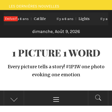
Passer
LES DERNIÈRES NOUVELLES
au
Exclusif
Cat life
Lights
contenu
Il y a 6 ans
Il y a 6 ans
Il y a 6 a
dimanche, Août 9, 2026
1 PICTURE 1 WORD
Every picture tells a story! #1P1W one photo
evoking one emotion
Menu
principal