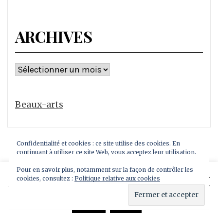
ARCHIVES
Archives
Beaux-arts
Confidentialité et cookies : ce site utilise des cookies. En
continuant à utiliser ce site Web, vous acceptez leur utilisation.
Pour en savoir plus, notamment sur la façon de contrôler les
This website uses cookies to improve your experience.
cookies, consultez :
Politique relative aux cookies
Copyright All rights reserved
We'll assume you're ok with this, but you can opt-out if
Thème : Royal Magazine par
ThemeinWP
you wish.
Read More
Accept
Reject