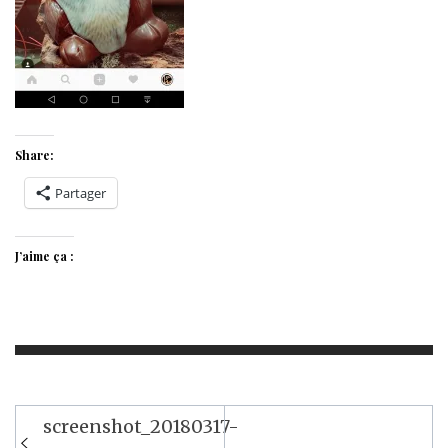
Share:
Partager
J’aime ça :
Navigation
screenshot_20180317-