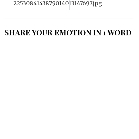
de
2253084143879014013147697.jpg
l’article
SHARE YOUR EMOTION IN 1 WORD