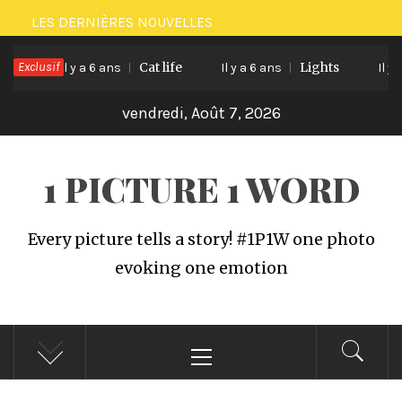
Passer
LES DERNIÈRES NOUVELLES
au
ee
Exclusif
Cat life
Lights
contenu
Il y a 6 ans
Il y a 6 ans
Il y a 
vendredi, Août 7, 2026
1 PICTURE 1 WORD
Every picture tells a story! #1P1W one photo
evoking one emotion
Menu
principal