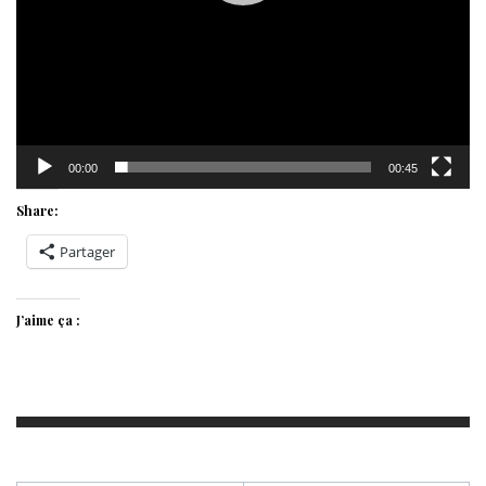
00:00
00:45
Share:
Partager
J’aime ça :