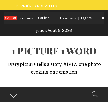
Passer
LES DERNIÈRES NOUVELLES
au
ee
Exclusif
Cat life
Lights
contenu
Il y a 6 ans
Il y a 6 ans
Il y a
jeudi, Août 6, 2026
1 PICTURE 1 WORD
Every picture tells a story! #1P1W one photo
evoking one emotion
Menu
principal