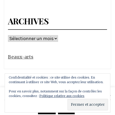
ARCHIVES
Archives
Beaux-arts
Confidentialité et cookies : ce site utilise des cookies. En
continuant à utiliser ce site Web, vous acceptez leur utilisation.
Pour en savoir plus, notamment sur la façon de contrôler les
This website uses cookies to improve your experience.
cookies, consultez :
Politique relative aux cookies
Copyright All rights reserved
We'll assume you're ok with this, but you can opt-out if
Thème : Royal Magazine par
ThemeinWP
you wish.
Read More
Accept
Reject