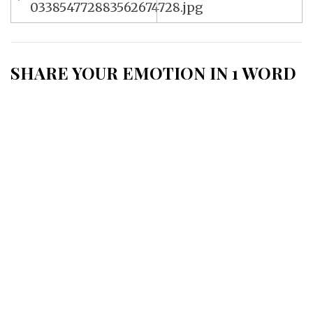
de
033854772883562674728.jpg
l’article
SHARE YOUR EMOTION IN 1 WORD