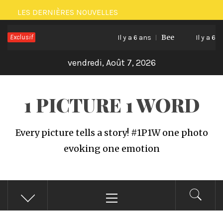
Passer
LES DERNIÈRES NOUVELLES
au
Exclusif
Bee
contenu
Il y a 6 ans
Il y a 6 an
vendredi, Août 7, 2026
1 PICTURE 1 WORD
Every picture tells a story! #1P1W one photo
evoking one emotion
Menu
principal