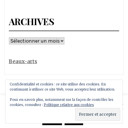
ARCHIVES
Archives
Beaux-arts
Confidentialité et cookies : ce site utilise des cookies. En
continuant à utiliser ce site Web, vous acceptez leur utilisation.
Pour en savoir plus, notamment sur la façon de contrôler les
This website uses cookies to improve your experience.
cookies, consultez :
Politique relative aux cookies
Copyright All rights reserved
We'll assume you're ok with this, but you can opt-out if
Thème : Royal Magazine par
ThemeinWP
you wish.
Read More
Accept
Reject