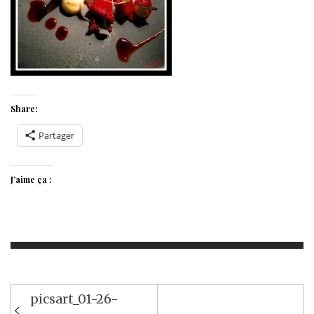
Share:
Partager
J’aime ça :
Navigation
picsart_01-26-