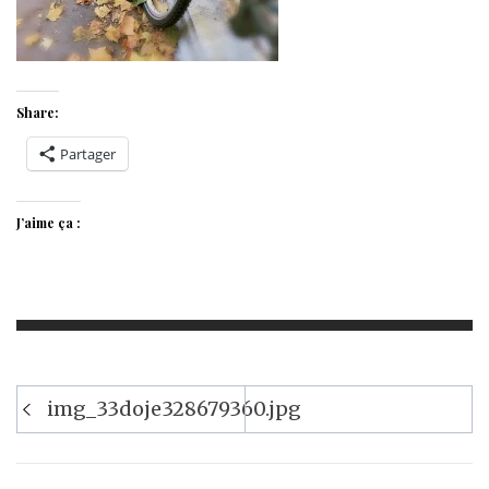
Share:
Partager
J’aime ça :
Navigation
img_33doje328679360.jpg
de
l’article