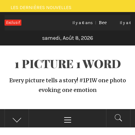
Passer
LES DERNIÈRES NOUVELLES
au
Exclusif
Bee
contenu
Il y a 6 ans
Il y a 6 an
samedi, Août 8, 2026
1 PICTURE 1 WORD
Every picture tells a story! #1P1W one photo
evoking one emotion
Menu
principal