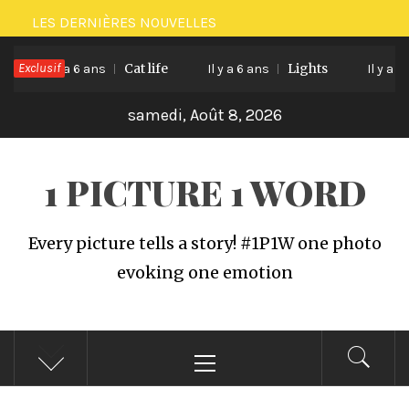
Passer
LES DERNIÈRES NOUVELLES
au
Exclusif
Cat life
Lights
contenu
Il y a 6 ans
Il y a 6 ans
Il y a 6 a
samedi, Août 8, 2026
1 PICTURE 1 WORD
Every picture tells a story! #1P1W one photo
evoking one emotion
Menu
principal