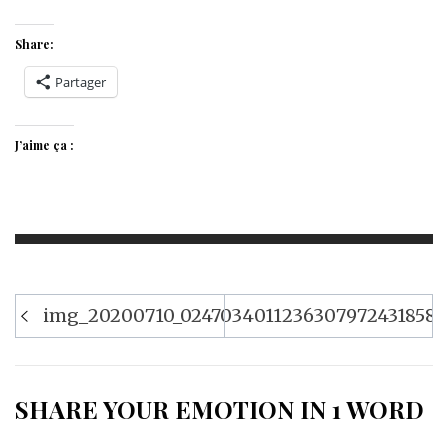
Share:
Partager
J’aime ça :
Navigation
img_20200710_0247034011236307972431858.
de
l’article
SHARE YOUR EMOTION IN 1 WORD