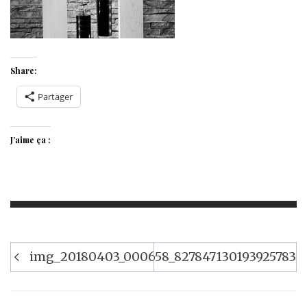
Share:
Partager
J’aime ça :
Navigation
img_20180403_000658_82784713019392578362
de
l’article