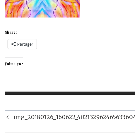
Share:
Partager
J’aime ça :
Navigation
img_20180126_160622_4021329624656336044
de
l’article