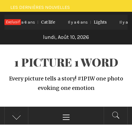
Passer
LES DERNIÈRES NOUVELLES
au
Exclusif
Cat life
Lights
contenu
Il y a 6 ans
Il y a 6 ans
Il y a 6 
lundi, Août 10, 2026
1 PICTURE 1 WORD
Every picture tells a story! #1P1W one photo
evoking one emotion
Menu
principal