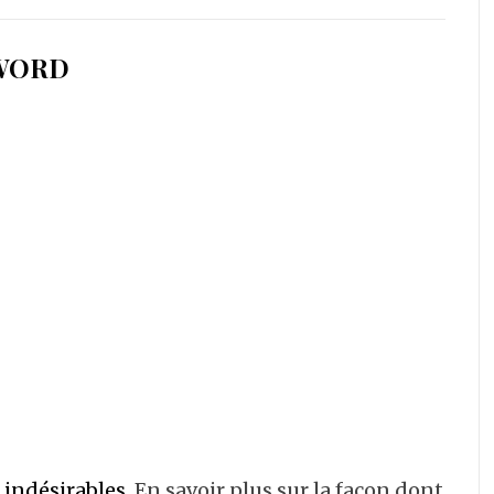
 WORD
s indésirables.
En savoir plus sur la façon dont