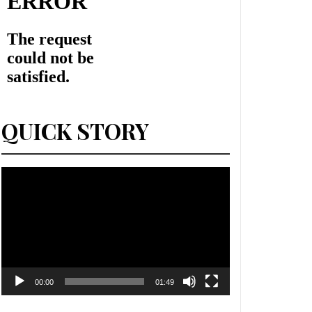
QUICK STORY
Lecteur
vidéo
00:00
01:49