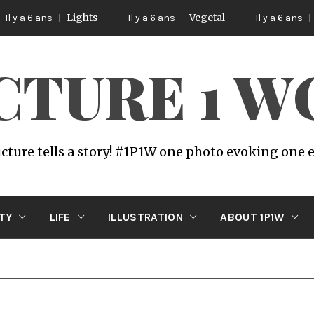
Lights
Vegetal
Poetic
 ans
Il y a 6 ans
Il y a 6 ans
ICTURE 1 
icture tells a story! #1P1W one photo evoking one
ITY
LIFE
ILLUSTRATION
ABOUT 1P1W