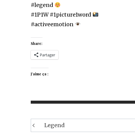
#legend
#1P1W #1picture1word
#activeemotion
Share:
Partager
J’aime ça :
Navigation
Legend
de