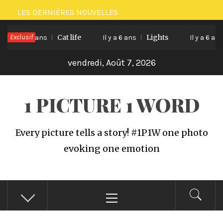
Passer
LES DERNIÈRES NOUVELLES
au
Exclusif
Cat life
Lights
contenu
Il y a 6 ans
Il y a 6 ans
Il y a 6 ans
vendredi, Août 7, 2026
1 PICTURE 1 WORD
Every picture tells a story! #1P1W one photo
evoking one emotion
Menu
principal