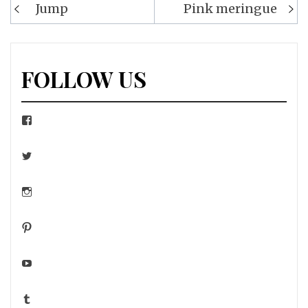
Navigation
Jump
Pink meringue
de
l’article
FOLLOW US
Facebook
Twitter
Instagram
Pinterest
YouTube
Tumblr