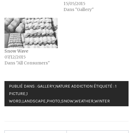
15/05/2015
Dans "Gallery"
Snow Wave
07/12/2015
Dans "All Consumers"
PUBLIÉ DANS :
GALLERY
,
NATURE ADDICTION
ÉTIQUETÉ :
1
PICTURE
,
1
WORD
,
LANDSCAPE
,
PHOTO
,
SNOW
,
WEATHER
,
WINTER