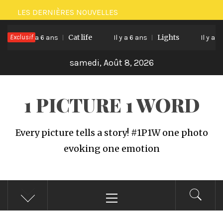
Passer
LES DERNIÈRES NOUVELLES
au
Exclusif
Cat life
Lights
contenu
Il y a 6 ans
Il y a 6 ans
Il y a 6 a
samedi, Août 8, 2026
1 PICTURE 1 WORD
Every picture tells a story! #1P1W one photo
evoking one emotion
Menu
principal