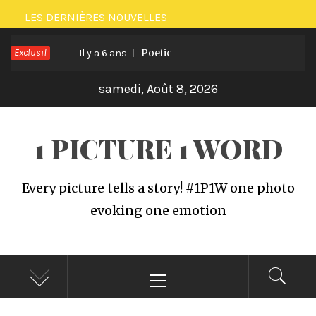
Passer
LES DERNIÈRES NOUVELLES
au
Vegetal
Exclusif
Poetic
contenu
Il y a 6 ans
samedi, Août 8, 2026
1 PICTURE 1 WORD
Every picture tells a story! #1P1W one photo
evoking one emotion
Menu
principal