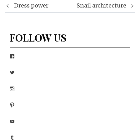
Navigation
Dress power
Snail architecture
de
l’article
FOLLOW US
Facebook
Twitter
Instagram
Pinterest
YouTube
Tumblr