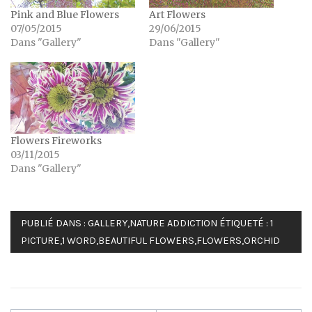
Pink and Blue Flowers
Art Flowers
07/05/2015
29/06/2015
Dans "Gallery"
Dans "Gallery"
Flowers Fireworks
03/11/2015
Dans "Gallery"
PUBLIÉ DANS :
GALLERY
,
NATURE ADDICTION
ÉTIQUETÉ :
1
PICTURE
,
1 WORD
,
BEAUTIFUL FLOWERS
,
FLOWERS
,
ORCHID