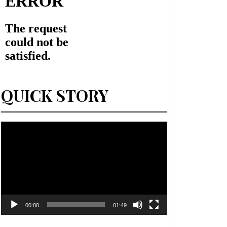
QUICK STORY
Lecteur
vidéo
00:00
01:49