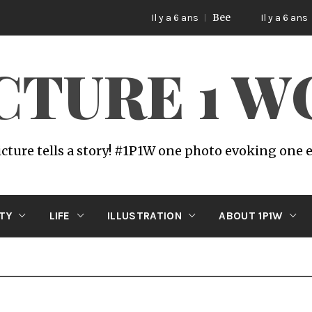
Bee
Cat lif
Il y a 6 ans
Il y a 6 ans
ICTURE 1 
icture tells a story! #1P1W one photo evoking one
ITY
LIFE
ILLUSTRATION
ABOUT 1P1W