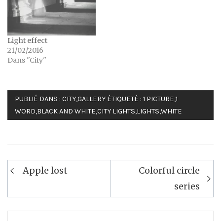
Light effect
21/02/2016
Dans "City"
PUBLIÉ DANS :
CITY
,
GALLERY
ÉTIQUETÉ :
1 PICTURE
,
1
WORD
,
BLACK AND WHITE
,
CITY LIGHTS
,
LIGHTS
,
WHITE
Navigation
Apple lost
Colorful circle
de
series
l’article