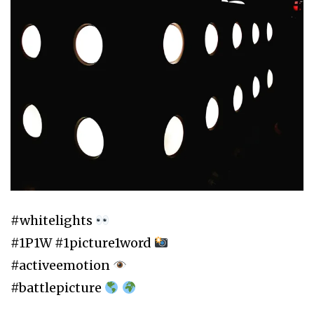
#whitelights
#1P1W #1picture1word
#activeemotion
#battlepicture