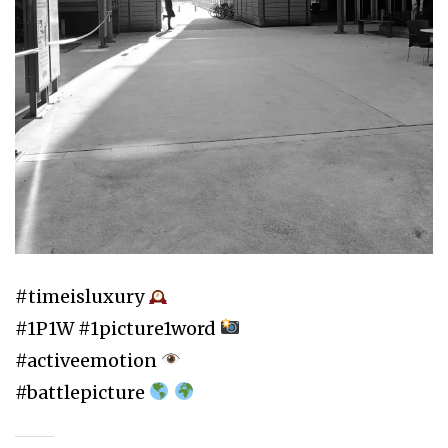
#timeisluxury
#1P1W #1picture1word
#activeemotion
#battlepicture