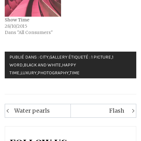
Show Time
28/10/2015
Dans "All Consumers"
PUBLIÉ DANS :
CITY
,
GALLERY
ÉTIQUETÉ :
1 PICTURE
,
1
WORD
,
BLACK AND WHITE
,
HAPPY
TIME
,
LUXURY
,
PHOTOGRAPHY
,
TIME
Navigation
Water pearls
Flash
de
l’article