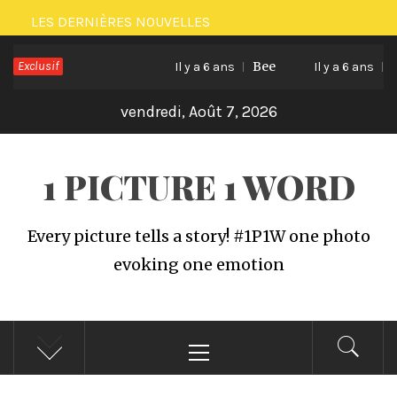
Passer
LES DERNIÈRES NOUVELLES
au
Exclusif
Bee
Cat
contenu
Il y a 6 ans
Il y a 6 ans
vendredi, Août 7, 2026
1 PICTURE 1 WORD
Every picture tells a story! #1P1W one photo
evoking one emotion
Menu
principal