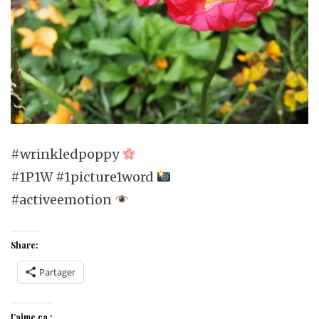
#wrinkledpoppy
#1P1W
#1picture1word
#activeemotion
Share:
Partager
J’aime ça :