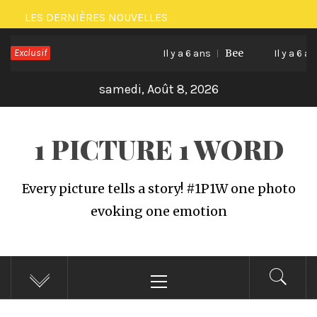
Passer
LES DERNIÈRES NOUVELLES
au
Exclusif
Bee
contenu
Il y a 6 ans
Il y a 6 ans
samedi, Août 8, 2026
1 PICTURE 1 WORD
Every picture tells a story! #1P1W one photo
evoking one emotion
Menu
principal