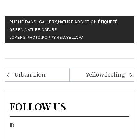
PUBLIÉ DANS :
GALLERY
,
NATURE ADDICTION
ÉTIQUETÉ :
GREEN
,
NATURE
,
NATURE
LOVERS
,
PHOTO
,
POPPY
,
RED
,
YELLOW
Navigation
Urban Lion
Yellow feeling
de
l’article
FOLLOW US
Facebook