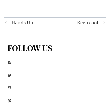
Navigation
Hands Up
Keep cool
de
l’article
FOLLOW US
Facebook
Twitter
Instagram
Pinterest