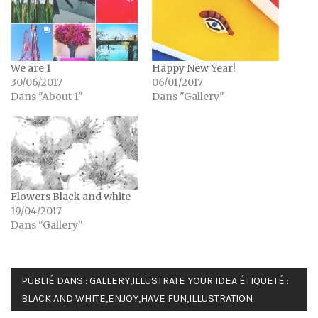
We are 1
Happy New Year!
30/06/2017
06/01/2017
Dans "About 1"
Dans "Gallery"
Flowers Black and white
19/04/2017
Dans "Gallery"
PUBLIÉ DANS :
GALLERY
,
ILLUSTRATE YOUR IDEA
ÉTIQUETÉ :
BLACK AND WHITE
,
ENJOY
,
HAVE FUN
,
ILLUSTRATION