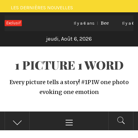
Passer
LES DERNIÈRES NOUVELLES
au
Exclusif
Bee
contenu
Il y a 6 ans
Il y a 6 an
jeudi, Août 6, 2026
1 PICTURE 1 WORD
Every picture tells a story! #1P1W one photo
evoking one emotion
Menu
principal