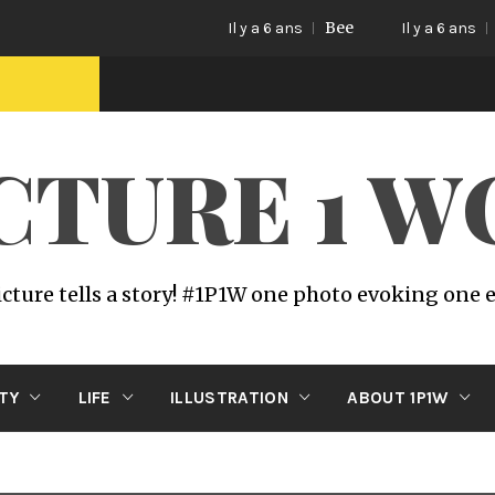
Bee
Cat life
Il y a 6 ans
Il y a 6 ans
ICTURE 1 
icture tells a story! #1P1W one photo evoking one
ITY
LIFE
ILLUSTRATION
ABOUT 1P1W