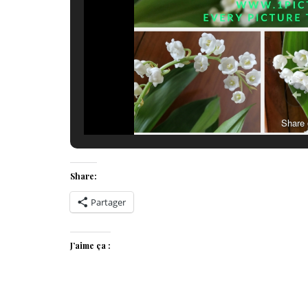
Share
Share:
Partager
J’aime ça :