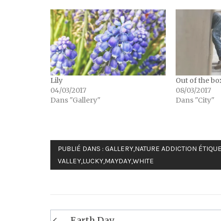
Lily
Out of the bo
04/03/2017
08/03/2017
Dans "Gallery"
Dans "City"
PUBLIÉ DANS :
GALLERY
,
NATURE ADDICTION
ÉTIQUE
VALLEY
,
LUCKY
,
MAYDAY
,
WHITE
Navigation
Earth Day