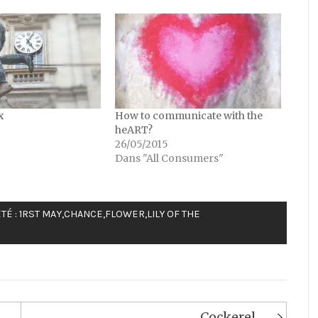
x
How to communicate with the
heART?
26/05/2015
Dans "All Consumers"
TÉ :
1RST MAY
,
CHANCE
,
FLOWER
,
LILY OF THE
Cockerel