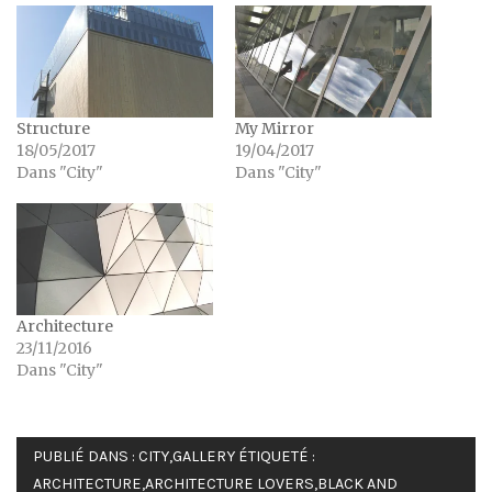
Structure
My Mirror
18/05/2017
19/04/2017
Dans "City"
Dans "City"
Architecture
23/11/2016
Dans "City"
PUBLIÉ DANS :
CITY
,
GALLERY
ÉTIQUETÉ :
ARCHITECTURE
,
ARCHITECTURE LOVERS
,
BLACK AND