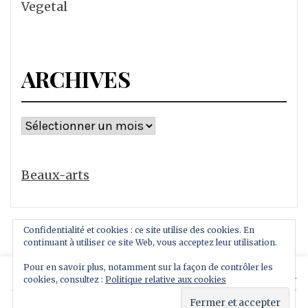
Vegetal
ARCHIVES
Archives
Beaux-arts
Confidentialité et cookies : ce site utilise des cookies. En
continuant à utiliser ce site Web, vous acceptez leur utilisation.
Pour en savoir plus, notamment sur la façon de contrôler les
This website uses cookies to improve your experience.
cookies, consultez :
Politique relative aux cookies
Copyright All rights reserved
We'll assume you're ok with this, but you can opt-out if