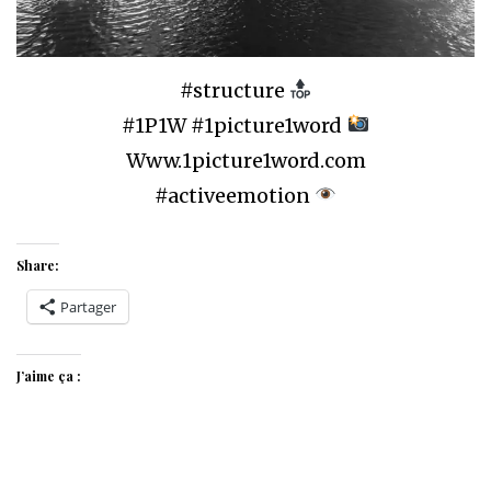
#structure
#1P1W #1picture1word
Www.1picture1word.com
#activeemotion
Share:
Partager
J’aime ça :