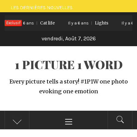
Passer
LES DERNIÈRES NOUVELLES
au
Exclusif
Cat life
Lights
contenu
Il y a 6 ans
Il y a 6 ans
Il y a 6 an
vendredi, Août 7, 2026
1 PICTURE 1 WORD
Every picture tells a story! #1P1W one photo
evoking one emotion
Menu
principal