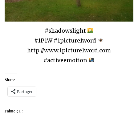
#shadowslight
#1P1W #1picture1word
http://www.1picture1word.com
#activeemotion
Share:
Partager
J’aime ça :