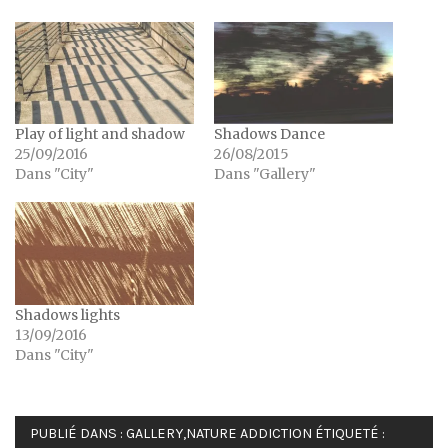
Play of light and shadow
Shadows Dance
25/09/2016
26/08/2015
Dans "City"
Dans "Gallery"
Shadows lights
13/09/2016
Dans "City"
PUBLIÉ DANS :
GALLERY
,
NATURE ADDICTION
ÉTIQUETÉ :