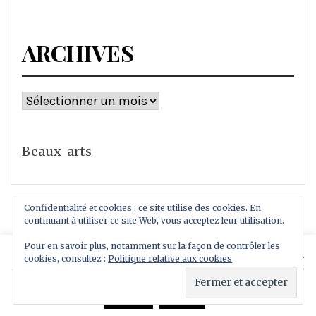
ARCHIVES
Archives
Beaux-arts
Confidentialité et cookies : ce site utilise des cookies. En
continuant à utiliser ce site Web, vous acceptez leur utilisation.
Pour en savoir plus, notamment sur la façon de contrôler les
This website uses cookies to improve your experience.
cookies, consultez :
Politique relative aux cookies
Copyright All rights reserved
We'll assume you're ok with this, but you can opt-out if
Thème : Royal Magazine par
ThemeinWP
you wish.
Read More
Accept
Reject