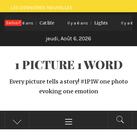
Passer
LES DERNIÈRES NOUVELLES
au
Exclusif
Cat life
Lights
contenu
Il y a 6 ans
Il y a 6 ans
Il y a 6 ans
jeudi, Août 6, 2026
1 PICTURE 1 WORD
Every picture tells a story! #1P1W one photo
evoking one emotion
Menu
principal