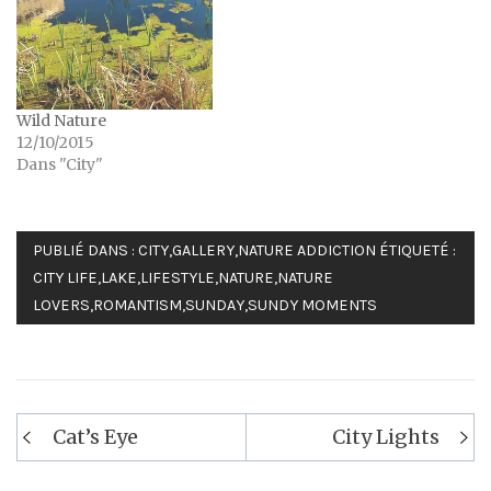
Wild Nature
12/10/2015
Dans "City"
PUBLIÉ DANS :
CITY
,
GALLERY
,
NATURE ADDICTION
ÉTIQUETÉ :
CITY LIFE
,
LAKE
,
LIFESTYLE
,
NATURE
,
NATURE
LOVERS
,
ROMANTISM
,
SUNDAY
,
SUNDY MOMENTS
Navigation
Cat’s Eye
City Lights
de