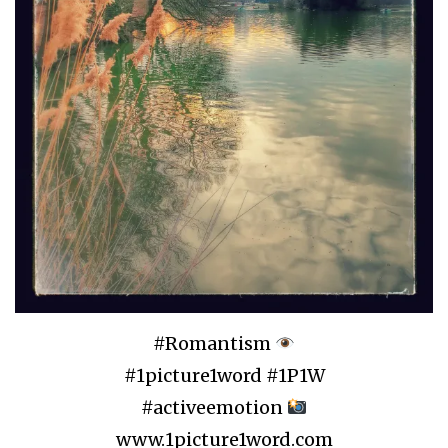
#Romantism
#1picture1word #1P1W
#activeemotion
www.1picture1word.com