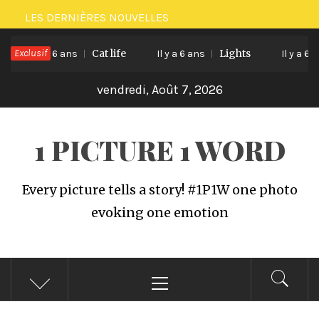
Passer
LES DERNIÈRES NOUVELLES
au
Exclusif
Cat life
Lights
contenu
Il y a 6 ans
Il y a 6 ans
Il y a 6 ans
vendredi, Août 7, 2026
1 PICTURE 1 WORD
Every picture tells a story! #1P1W one photo
evoking one emotion
Menu
principal