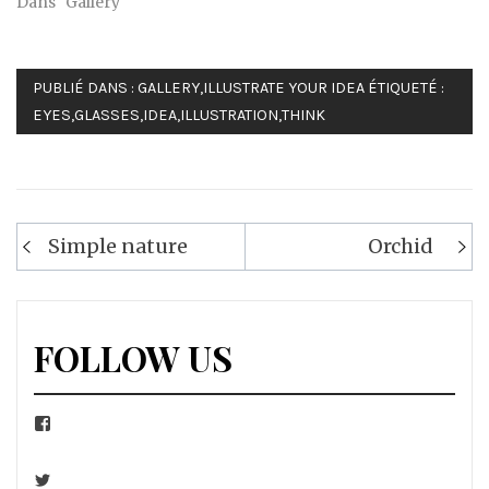
Dans "Gallery"
PUBLIÉ DANS :
GALLERY
,
ILLUSTRATE YOUR IDEA
ÉTIQUETÉ :
EYES
,
GLASSES
,
IDEA
,
ILLUSTRATION
,
THINK
Navigation
Simple nature
Orchid
de
l’article
FOLLOW US
Facebook
Twitter