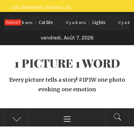
Passer
LES DERNIÈRES NOUVELLES
au
Exclusif
Cat life
Lights
contenu
Il y a 6 ans
Il y a 6 ans
Il y a 6 ans
vendredi, Août 7, 2026
1 PICTURE 1 WORD
Every picture tells a story! #1P1W one photo
evoking one emotion
Menu
principal