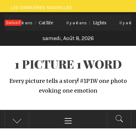
Passer
LES DERNIÈRES NOUVELLES
au
Exclusif
Cat life
Lights
contenu
Il y a 6 ans
Il y a 6 ans
Il y a 6 ans
samedi, Août 8, 2026
1 PICTURE 1 WORD
Every picture tells a story! #1P1W one photo
evoking one emotion
Menu
principal