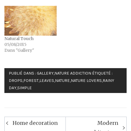
Natural Touch
05/08/2015
Dans "Gallery"
PUBLIÉ DANS :
GALLERY
,
NATURE ADDICTION
ÉTIQUETÉ :
DROPS
,
FOREST
,
LEAVES
,
NATURE
,
NATURE LOVERS
,
RAINY
DAY
,
SIMPLE
Navigation
Home decoration
Modern
de