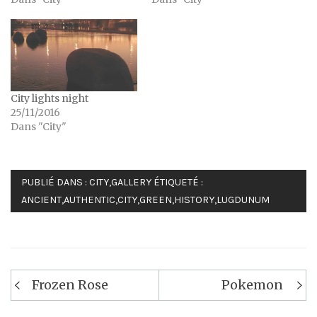
City lights night
25/11/2016
Dans "City"
PUBLIÉ DANS :
CITY
,
GALLERY
ÉTIQUETÉ :
ANCIENT
,
AUTHENTIC
,
CITY
,
GREEN
,
HISTORY
,
LUGDUNUM
Navigation
Frozen Rose
Pokemon
de