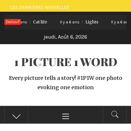
Passer
LES DERNIÈRES NOUVELLES
au
Exclusif
Cat life
Lights
contenu
Il y a 6 ans
Il y a 6 ans
Il y a 6 ans
jeudi, Août 6, 2026
1 PICTURE 1 WORD
Every picture tells a story! #1P1W one photo
evoking one emotion
Menu
principal