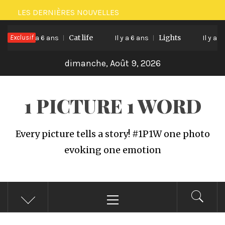
Passer
LES DERNIÈRES NOUVELLES
au
Exclusif
Cat life
Lights
contenu
Il y a 6 ans
Il y a 6 ans
Il y a 6 a
dimanche, Août 9, 2026
1 PICTURE 1 WORD
Every picture tells a story! #1P1W one photo
evoking one emotion
Menu
principal