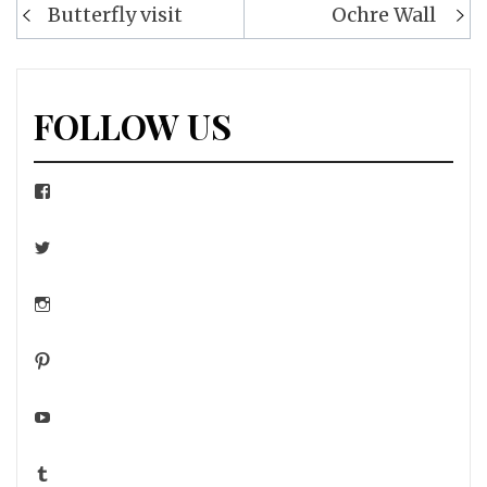
Navigation
Butterfly visit
Ochre Wall
de
l’article
FOLLOW US
Facebook
Twitter
Instagram
Pinterest
YouTube
Tumblr