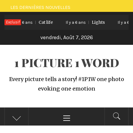
Passer
LES DERNIÈRES NOUVELLES
au
Exclusif
Cat life
Lights
contenu
Il y a 6 ans
Il y a 6 ans
Il y a 6 an
vendredi, Août 7, 2026
1 PICTURE 1 WORD
Every picture tells a story! #1P1W one photo
evoking one emotion
Menu
principal