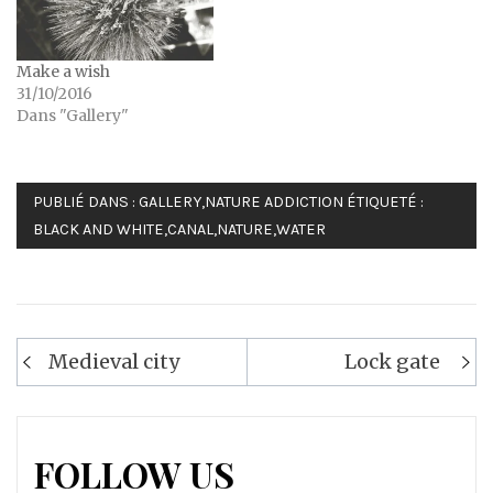
Make a wish
31/10/2016
Dans "Gallery"
PUBLIÉ DANS :
GALLERY
,
NATURE ADDICTION
ÉTIQUETÉ :
BLACK AND WHITE
,
CANAL
,
NATURE
,
WATER
Navigation
Medieval city
Lock gate
de
l’article
FOLLOW US