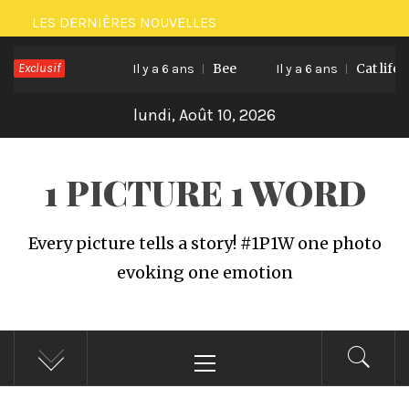
Passer
LES DERNIÈRES NOUVELLES
au
Exclusif
Bee
Cat life
contenu
Il y a 6 ans
Il y a 6 ans
lundi, Août 10, 2026
1 PICTURE 1 WORD
Every picture tells a story! #1P1W one photo
evoking one emotion
Menu
principal