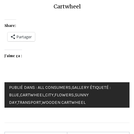
Cartwheel
Share:
Partager
J’aime ça :
PUBLIÉ DANS :
ALL CONSUMERS
,
GALLERY
ÉTIQUETÉ :
BLUE
,
CARTWHEEL
,
CITY
,
FLOWERS
,
SUNNY
DAY
,
TRANSPORT
,
WOODEN CARTWHEEL