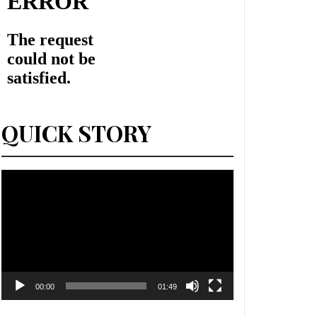
QUICK STORY
Lecteur
vidéo
00:00
01:49