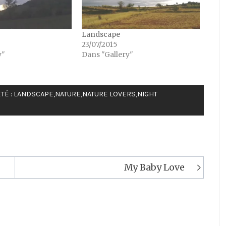
Landscape
23/07/2015
y"
Dans "Gallery"
TÉ :
LANDSCAPE
,
NATURE
,
NATURE LOVERS
,
NIGHT
My Baby Love