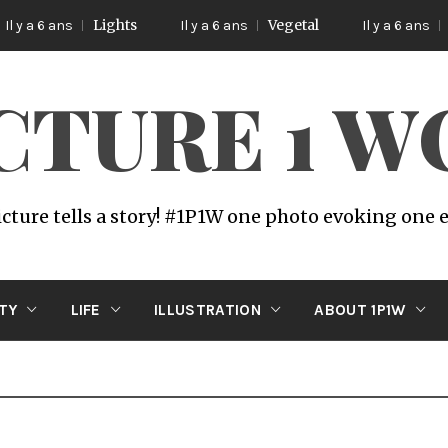
Lights
Vegetal
Poetic
ans
Il y a 6 ans
Il y a 6 ans
ICTURE 1 
icture tells a story! #1P1W one photo evoking one
ITY
LIFE
ILLUSTRATION
ABOUT 1P1W