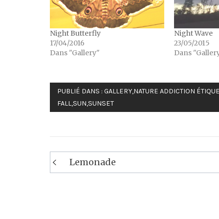
Night Butterfly
Night Wave
17/04/2016
23/05/2015
Dans "Gallery"
Dans "Galler
PUBLIÉ DANS :
GALLERY
,
NATURE ADDICTION
ÉTIQUE
FALL
,
SUN
,
SUNSET
Navigation
Lemonade
de
l’article