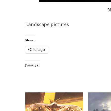
N
Landscape pictures
Share:
Partager
J’aime ça :