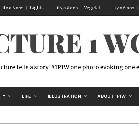
Lights
Vegetal
Poetic
ans
Il y a 6 ans
Il y a 6 ans
ICTURE 1 
icture tells a story! #1P1W one photo evoking one
ITY
LIFE
ILLUSTRATION
ABOUT 1P1W