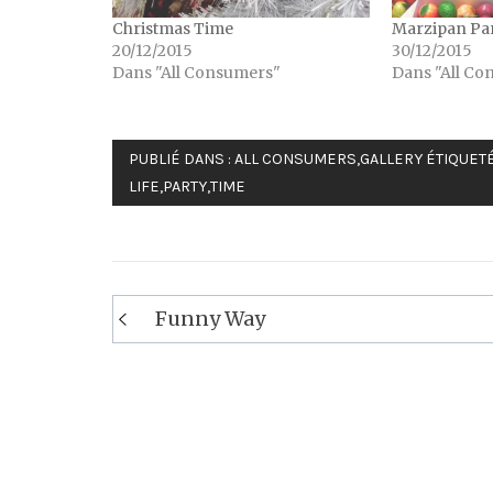
Christmas Time
Marzipan Pa
20/12/2015
30/12/2015
Dans "All Consumers"
Dans "All Co
PUBLIÉ DANS :
ALL CONSUMERS
,
GALLERY
ÉTIQUETÉ
LIFE
,
PARTY
,
TIME
Navigation
Funny Way
de
l’article