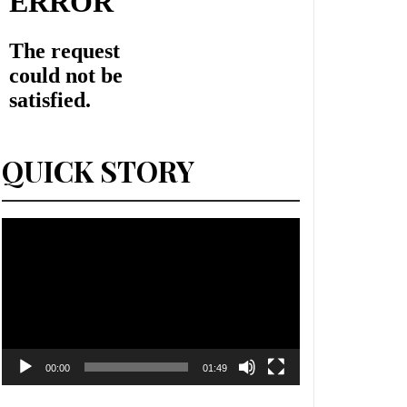
QUICK STORY
Lecteur
vidéo
00:00
01:49