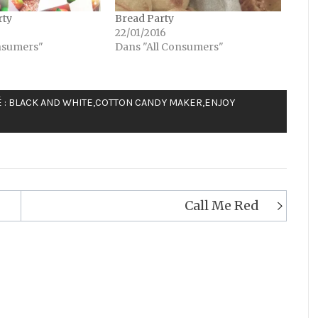
rty
Bread Party
22/01/2016
nsumers"
Dans "All Consumers"
 :
BLACK AND WHITE
,
COTTON CANDY MAKER
,
ENJOY
Call Me Red