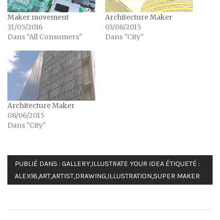
Maker movement
Architecture Maker
31/05/2016
03/08/2015
Dans "All Consumers"
Dans "City"
Architecture Maker
08/06/2015
Dans "City"
PUBLIÉ DANS :
GALLERY
,
ILLUSTRATE YOUR IDEA
ÉTIQUETÉ :
ALEX16
,
ART
,
ARTIST
,
DRAWING
,
ILLUSTRATION
,
SUPER MAKER