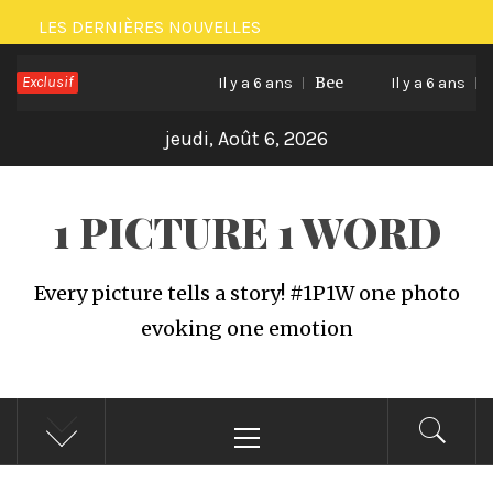
Passer
LES DERNIÈRES NOUVELLES
au
Exclusif
Bee
Cat l
contenu
Il y a 6 ans
Il y a 6 ans
jeudi, Août 6, 2026
1 PICTURE 1 WORD
Every picture tells a story! #1P1W one photo
evoking one emotion
Menu
principal