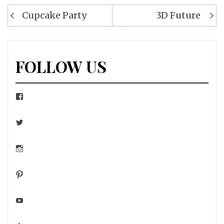
Navigation
Cupcake Party
3D Future
de
l’article
FOLLOW US
Facebook
Twitter
Instagram
Pinterest
YouTube