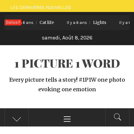
Passer
LES DERNIÈRES NOUVELLES
au
Exclusif
Cat life
Lights
contenu
Il y a 6 ans
Il y a 6 ans
Il y a 6 an
samedi, Août 8, 2026
1 PICTURE 1 WORD
Every picture tells a story! #1P1W one photo
evoking one emotion
Menu
principal