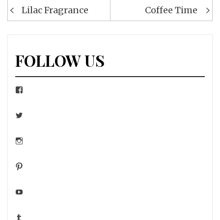
Navigation
Lilac Fragrance
Coffee Time
de
l’article
FOLLOW US
Facebook
Twitter
Instagram
Pinterest
YouTube
Tumblr