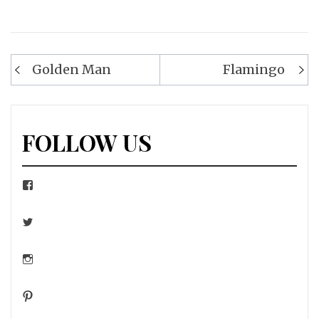
Navigation
Golden Man
Flamingo
de
l’article
FOLLOW US
Facebook
Twitter
Instagram
Pinterest