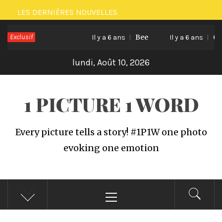
Passer
LES DERNIÈRES NOUVELLES
au
Exclusif
Bee
Cat l
contenu
Il y a 6 ans
Il y a 6 ans
lundi, Août 10, 2026
1 PICTURE 1 WORD
Every picture tells a story! #1P1W one photo
evoking one emotion
Menu
principal