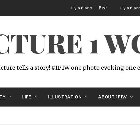
Bee
Cat 
Il y a 6 ans
Il y a 6 ans
ICTURE 1 
icture tells a story! #1P1W one photo evoking one
ITY
LIFE
ILLUSTRATION
ABOUT 1P1W