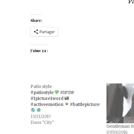
Pa
Share:
Partager
J’aime ça :
Patio style
#patiostyle
#1P1W
#1picture1word
#activeemotion
#battlepicture
13/11/2017
Dans "City"
Gentleman S
07/03/2016