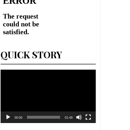
QUICK STORY
Lecteur
vidéo
00:00
01:49