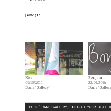
J’aime ça :
Kiss
Bonjour
07/10/2016
22/03/2016
Dans "Gallery"
Dans "Galler
PUBLIÉ DANS :
GALLERY
,
ILLUSTRATE YOUR IDEA
ÉTI