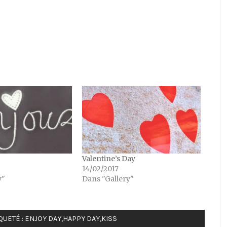
Valentine’s Day
14/02/2017
y"
Dans "Gallery"
QUETÉ :
ENJOY DAY
,
HAPPY DAY
,
KISS