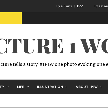
Bee
Cat 
Il y a 6 ans
Il y a 6 ans
ICTURE 1 
icture tells a story! #1P1W one photo evoking one
ITY
LIFE
ILLUSTRATION
ABOUT 1P1W